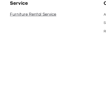
Service
Q
Furniture Rental Service
A
S
R