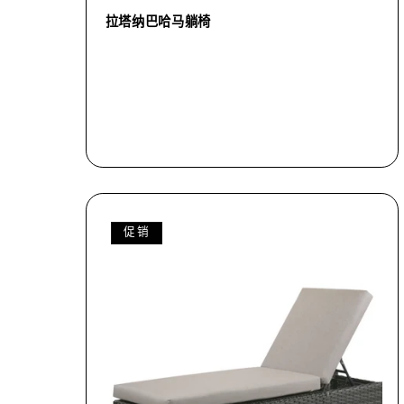
拉塔纳巴哈马躺椅
促销