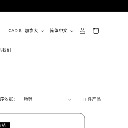
购
登
国
语
物
CAD $ | 加拿大
简体中文
录
家
言
车
/
系我们
地
区
序依据：
11 件产品
促销