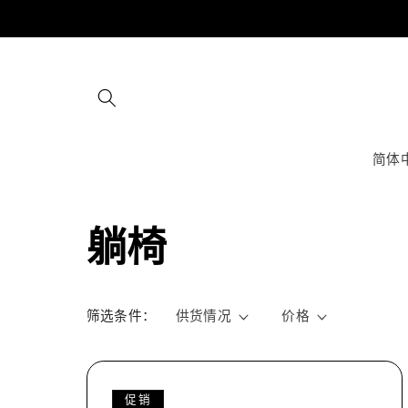
跳到内
容
简体
收
躺椅
藏
筛选条件：
供货情况
价格
:
促销