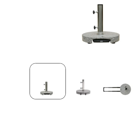
在
模
态
窗
口
中
打
开
媒
体
文
件
1