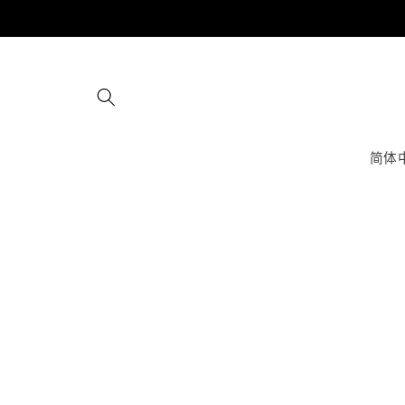
跳到内
容
简体
跳至产
品信息