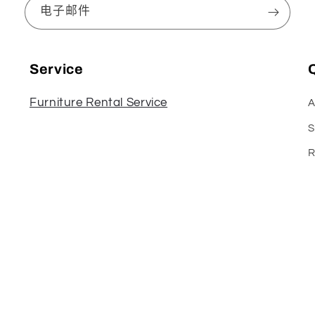
电子邮件
Service
Q
Furniture Rental Service
A
S
R