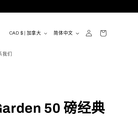
购
登
国
语
物
CAD $ | 加拿大
简体中文
录
家
言
车
/
系我们
地
区
 Garden 50 磅经典