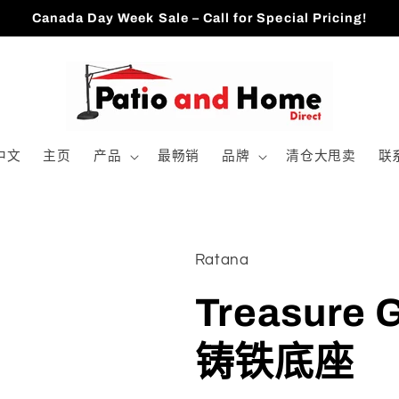
Canada Day Week Sale – Call for Special Pricing!
中文
主页
产品
最畅销
品牌
清仓大甩卖
联
Ratana
Treasure
铸铁底座