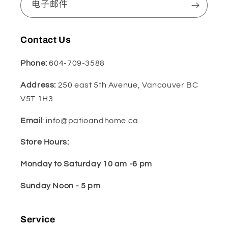
电子邮件
Contact Us
Phone:
604-709-3588
Address:
250 east 5th Avenue, Vancouver BC
V5T 1H3
Email
: info@patioandhome.ca
Store Hours:
Monday to Saturday 10 am -6 pm
Sunday Noon - 5 pm
Service