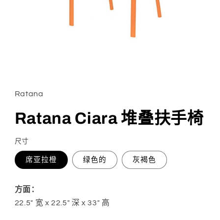
在
模
态
Ratana
窗
口
Ratana Ciara 堆叠扶手椅
中
打
开
尺寸
媒
体
席亚拉橙
绿色的
灰褐色
文
件
1
方面：
22.5" 宽 x 22.5" 深 x 33" 高