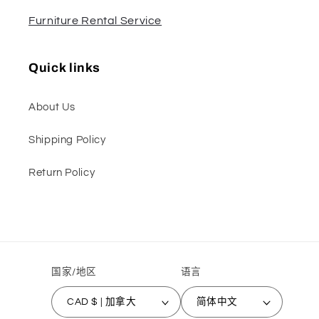
Furniture Rental Service
Quick links
About Us
Shipping Policy
Return Policy
国家/地区
语言
CAD $ | 加拿大
简体中文