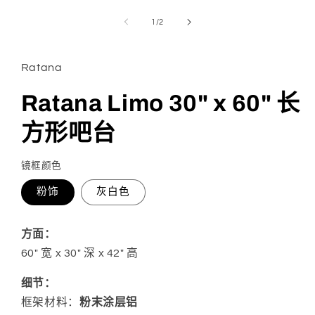
在
模
/
1
/
2
态
窗
口
Ratana
中
打
开
Ratana Limo 30" x 60" 长
媒
体
方形吧台
文
件
1
镜框颜色
粉饰
灰白色
方面：
60" 宽 x 30" 深 x 42" 高
细节：
框架材料：
粉末涂层铝