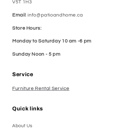
V5T 1H3
Email
: info@patioandhome.ca
Store Hours:
Monday to Saturday 10 am -6 pm
Sunday Noon - 5 pm
Service
Furniture Rental Service
Quick links
About Us