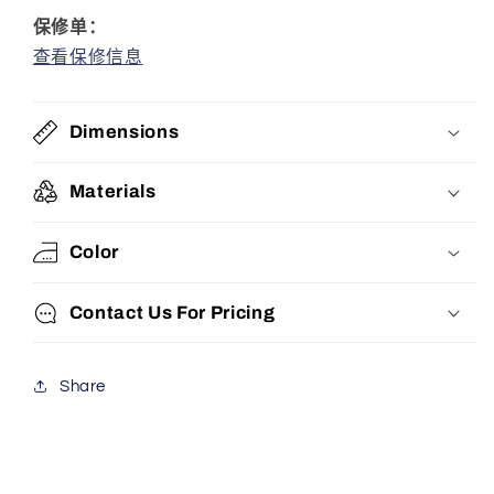
保修单：
查看保修信息
Dimensions
Materials
Color
Contact Us For Pricing
Share