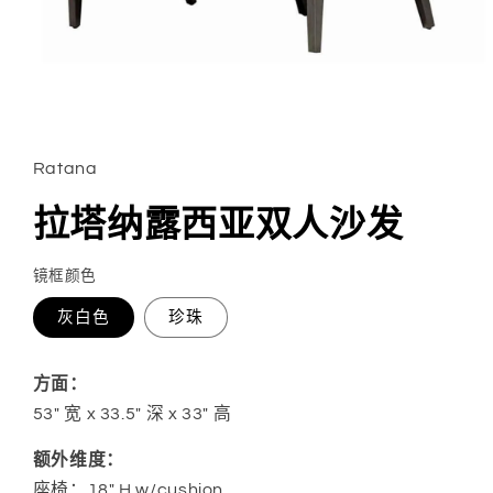
在
模
态
Ratana
窗
口
拉塔纳露西亚双人沙发
中
打
开
镜框颜色
媒
体
灰白色
珍珠
文
件
1
方面：
53" 宽 x 33.5" 深 x 33" 高
额外维度：
座椅：18" H w/cushion