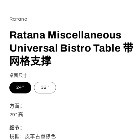
在
模
态
Ratana
窗
口
Ratana Miscellaneous
中
打
Universal Bistro Table 带
开
媒
体
网格支撑
文
件
1
桌面尺寸
24''
32''
方面：
29" 高
细节：
镜框：
皮革古董棕色