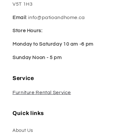
V5T 1H3
Email
: info@patioandhome.ca
Store Hours:
Monday to Saturday 10 am -6 pm
Sunday Noon - 5 pm
Service
Furniture Rental Service
Quick links
About Us