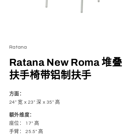
在
模
态
Ratana
窗
口
Ratana New Roma 堆叠
中
打
扶手椅带铝制扶手
开
媒
体
文
方面：
件
1
24" 宽 x 23" 深 x
35" 高
额外维度：
座位：
17" 高
手臂：
25.5" 高