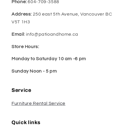
Phone:
604-709-3588
Address:
250 east 5th Avenue, Vancouver BC
V5T 1H3
Email
: info@patioandhome.ca
Store Hours:
Monday to Saturday 10 am -6 pm
Sunday Noon - 5 pm
Service
Furniture Rental Service
Quick links