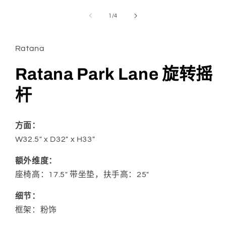
在
模
/
1
/
4
态
窗
口
Ratana
中
打
开
Ratana Park Lane 旋转摇
媒
体
杆
文
件
1
方面：
W32.5" x D32" x H33"
额外维度：
座椅高：17.5" 带坐垫，扶手高：25"
细节：
框架：
粉饰