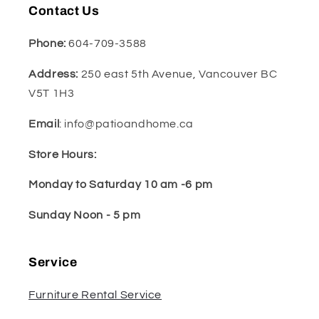
Contact Us
Phone:
604-709-3588
Address:
250 east 5th Avenue, Vancouver BC
V5T 1H3
Email
: info@patioandhome.ca
Store Hours:
Monday to Saturday 10 am -6 pm
Sunday Noon - 5 pm
Service
Furniture Rental Service