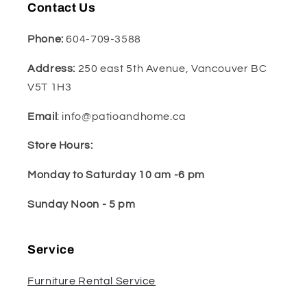
Contact Us
Phone:
604-709-3588
Address:
250 east 5th Avenue, Vancouver BC
V5T 1H3
Email
: info@patioandhome.ca
Store Hours:
Monday to Saturday 10 am -6 pm
Sunday Noon - 5 pm
Service
Furniture Rental Service