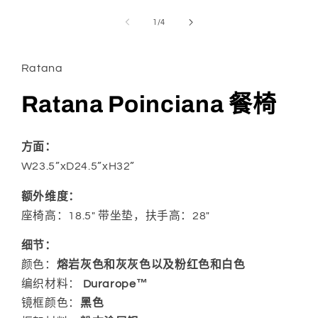
在
模
/
1
/
4
态
窗
口
Ratana
中
打
开
Ratana Poinciana 餐椅
媒
体
文
方面：
件
1
W23.5”xD24.5”xH32”
额外维度：
座椅高：18.5" 带坐垫，扶手高：28"
细节：
颜色：
熔岩灰色和灰灰色以及粉红色和白色
编织材料：
Durarope™
镜框颜色：
黑色