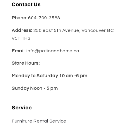
Contact Us
Phone:
604-709-3588
Address:
250 east 5th Avenue, Vancouver BC
V5T 1H3
Email
: info@patioandhome.ca
Store Hours:
Monday to Saturday 10 am -6 pm
Sunday Noon - 5 pm
Service
Furniture Rental Service