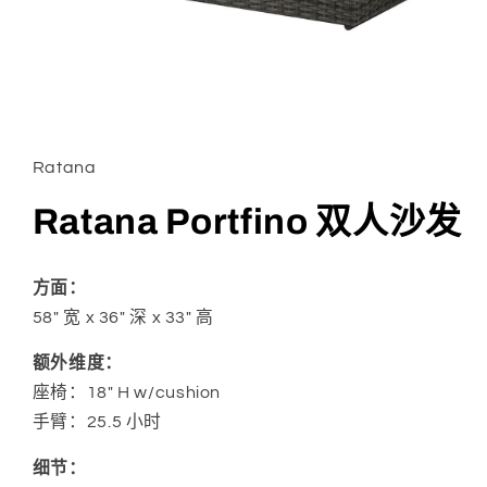
在
模
态
Ratana
窗
口
Ratana Portfino 双人沙发
中
打
开
媒
方面：
体
58" 宽 x 36" 深 x 33" 高
文
件
1
额外维度：
座椅：18" H w/cushion
手臂：25.5 小时
细节：