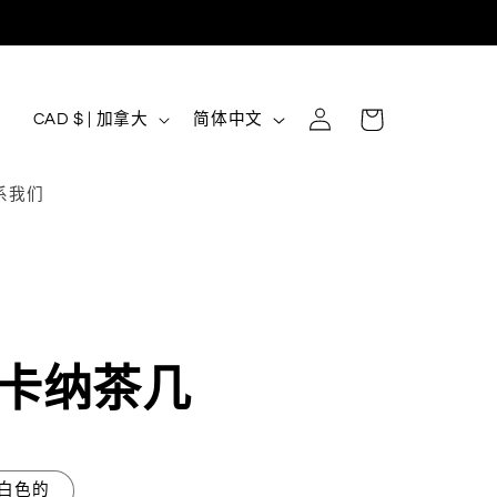
购
登
国
语
物
CAD $ | 加拿大
简体中文
录
家
言
车
/
系我们
地
区
卡纳茶几
白色的