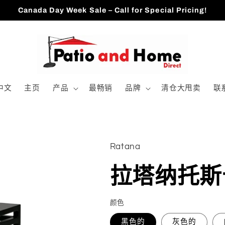
Canada Day Week Sale – Call for Special Pricing!
中文
主页
产品
最畅销
品牌
清仓大甩卖
联
Ratana
拉塔纳托斯
颜色
黑色的
灰色的