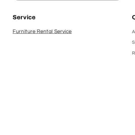
Service
Q
Furniture Rental Service
A
S
R