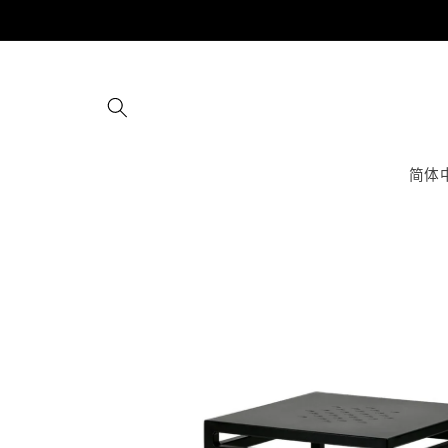
跳到内
容
简体
跳至产
品信息