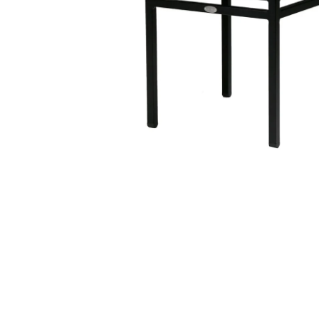
在
模
态
窗
口
中
打
开