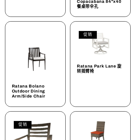
Copacabana 84"x40
餐桌带伞孔
促销
Ratana Park Lane 旋
转摇臂椅
Ratana Bolano
Outdoor Dining
Arm/Side Chair
促销