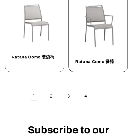
Ratana Como 餐边椅
Ratana Como 餐椅
1
2
3
4
Subscribe to our