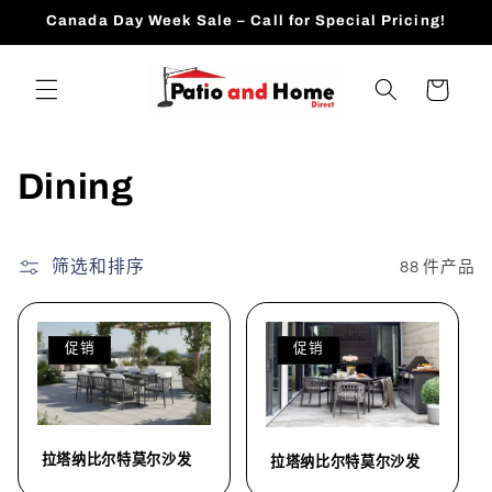
跳到内
Canada Day Week Sale – Call for Special Pricing!
容
购
物
车
收
Dining
藏
:
筛选和排序
88 件产品
促销
促销
拉塔纳比尔特莫尔沙发
拉塔纳比尔特莫尔沙发